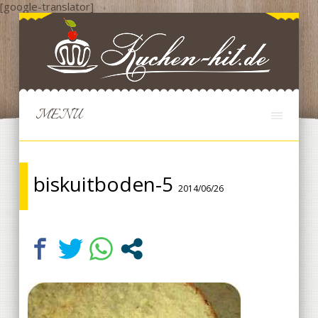
[google-translator]
MENU
biskuitboden-5
2014/06/26